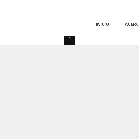
io Carazos
INICIO
ACERC